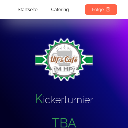
Startseite
Catering
Folge
K
ickerturnier
TBA